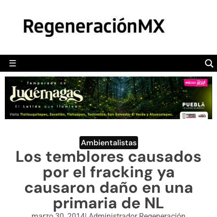
MÉXICO
POLÍTICA
MUNDO
☰
RegeneraciónMX
Sitio de noticias libre e independiente
CAMALEÓN
OPINIÓN
DEPORTES
ENGLISH SECTION
Ambientalistas
Los temblores causados
VIDEOS
por el fracking ya
causaron daño en una
primaria de NL
marzo 30, 2014
|
Administrador Regeneración