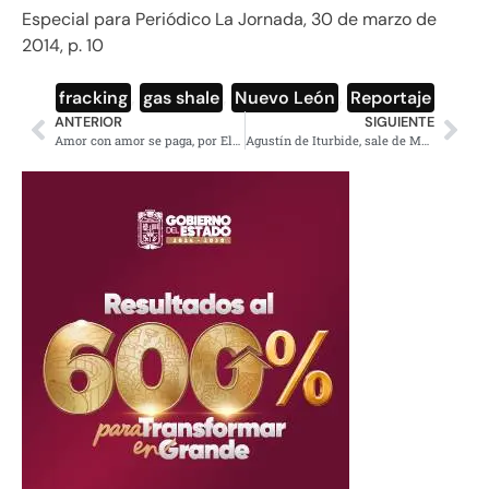
Especial para Periódico La Jornada, 30 de marzo de
2014, p. 10
fracking
,
gas shale
,
Nuevo León
,
Reportaje
ANTERIOR
SIGUIENTE
Amor con amor se paga, por Elena Poniatowska Amor
Agustín de Iturbide, sale de México desterrado hacia Europa