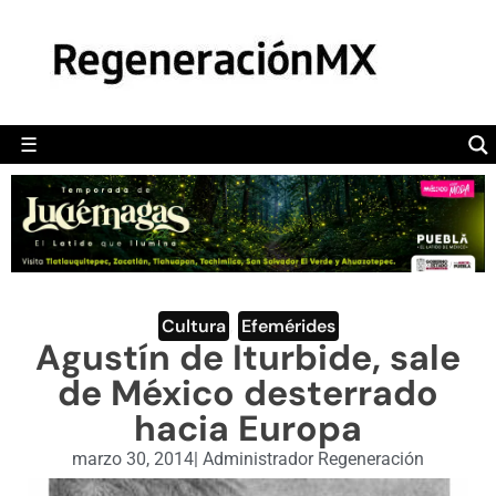
MÉXICO
POLÍTICA
MUNDO
☰
RegeneraciónMX
Sitio de noticias libre e independiente
CAMALEÓN
OPINIÓN
DEPORTES
ENGLISH SECTION
Cultura
,
Efemérides
Agustín de Iturbide, sale
VIDEOS
de México desterrado
hacia Europa
marzo 30, 2014
|
Administrador Regeneración