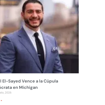
 El-Sayed Vence a la Cúpula
crata en Michigan
sto, 2026
 »