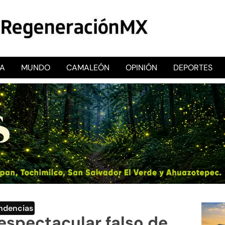
CA
MUNDO
CAMALEÓN
OPINIÓN
DEPORTES
RegeneraciónMX
Sitio de noticias libre e independiente
ndencias
spectacular falso de