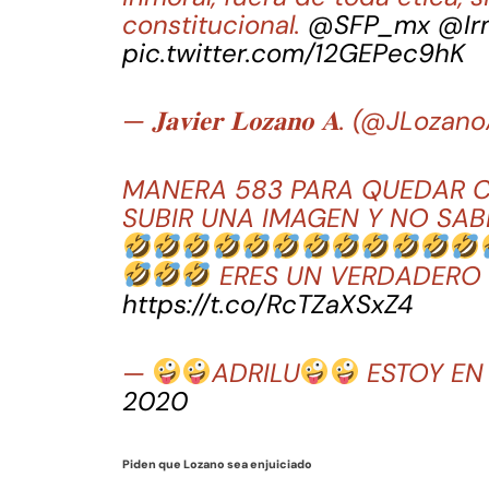
constitucional.
@SFP_mx
@Ir
pic.twitter.com/12GEPec9hK
— 𝐉𝐚𝐯𝐢𝐞𝐫 𝐋𝐨𝐳𝐚𝐧𝐨 𝐀. (@JLoza
MANERA 583 PARA QUEDAR 
SUBIR UNA IMAGEN Y NO SA
ERES UN VERDADERO
https://t.co/RcTZaXSxZ4
—
ADRILU
ESTOY EN
2020
Piden que Lozano sea enjuiciado