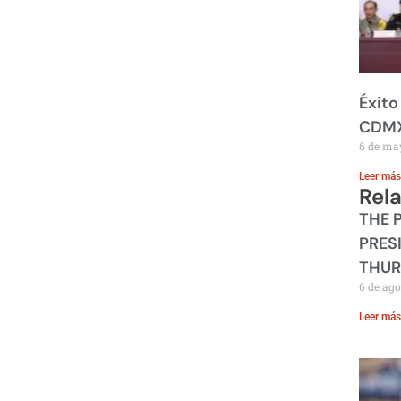
Éxito
CDM
6 de ma
Leer más
Rel
THE 
PRES
THUR
6 de ago
Leer más