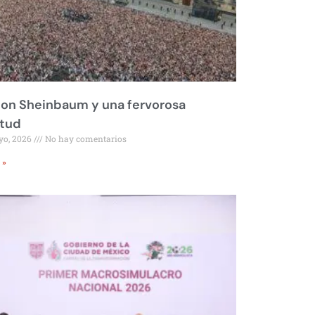
on Sheinbaum y una fervorosa
itud
yo, 2026
No hay comentarios
 »