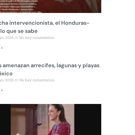
ha intervencionista, el Honduras-
 lo que se sabe
yo, 2026
No hay comentarios
 »
 amenazan arrecifes, lagunas y playas
éxico
yo, 2026
No hay comentarios
 »