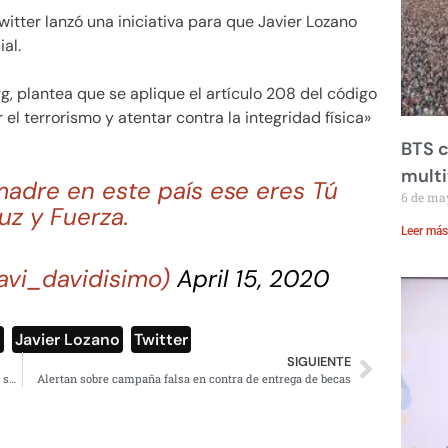
tter lanzó una iniciativa para que Javier Lozano
ial.
rg, plantea que se aplique el artículo 208 del código
el terrorismo y atentar contra la integridad física»
BTS c
mult
e madre en este país ese eres Tú
6 de ma
uz y Fuerza.
Leer más
avi_davidisimo)
April 15, 2020
l
,
Javier Lozano
,
Twitter
SIGUIENTE
Infonavit otorgará apoyo a los trabajadores que perdieron su empleo para pagar prestamos
Alertan sobre campaña falsa en contra de entrega de becas