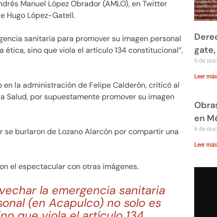
Andrés Manuel López Obrador (AMLO), en Twitter
de Hugo López-Gatell.
Derec
gencia sanitaria para promover su imagen personal
gate,
ética, sino que viola el artículo 134 constitucional”,
6 de ma
Leer más
 en la administración de Felipe Calderón, criticó al
 la Salud, por supuestamente promover su imagen
Obras
en M
6 de ma
er se burlaron de Lozano Alarcón por compartir una
Leer más
ron el espectacular con otras imágenes.
vechar la emergencia sanitaria
onal (en Acapulco) no solo es
ino que viola el artículo 134