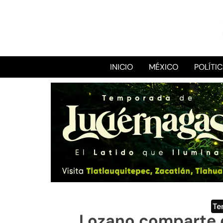
INICIO
MÉXICO
POLÍTI
Te
Lozano comparte e