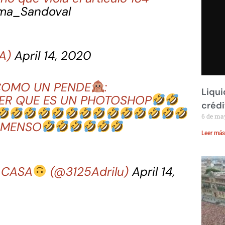
ma_Sandoval
noA)
April 14, 2020
COMO UN PENDE
:
Liqui
BER QUE ES UN PHOTOSHOP
crédi
6 de ma
 MENSO
Leer más
 CASA
(@3125Adrilu)
April 14,