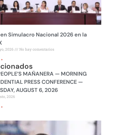
 en Simulacro Nacional 2026 en la
X
yo, 2026
No hay comentarios
 »
acionados
PEOPLE’S MAÑANERA — MORNING
IDENTIAL PRESS CONFERENCE —
SDAY, AUGUST 6, 2026
sto, 2026
 »