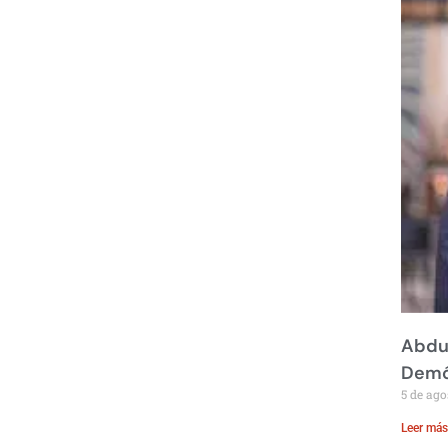
Abdul
Demó
5 de ago
Leer más