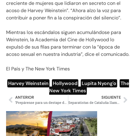
creciente de mujeres que lidiaron en secreto con el
acoso de Harvey Weinstein”. “Ahora alzo la voz para
contribuir a poner fin a la conspiración del silencio”.
Mientras los escándalos siguen acumulándose para
Weinstein, la Academia del Cine de Hollywood lo
expulsó de sus filas para terminar con la “época de
acoso sexual en nuestra industria”, dice el comunicado.
El País y The New York Times
Harvey Weinstein
,
Hollywood
,
Lupita Nyong'o
,
The
New York Times
ANTERIOR
SIGUIENTE
‘Prepárense para un destape del PRI para el 2018 como los de antes’: AMLO
Separatistas de Cataluña llamaron a retirar dinero de bancos en protesta