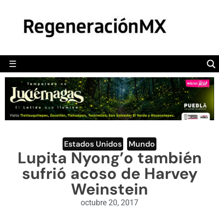
MÉXICO
POLÍTICA
MUNDO
☰
RegeneraciónMX
Sitio de noticias libre e independiente
CAMALEÓN
OPINIÓN
DEPORTES
ENGLISH SECTION
Estados Unidos
,
Mundo
Lupita Nyong’o también
VIDEOS
sufrió acoso de Harvey
Weinstein
octubre 20, 2017