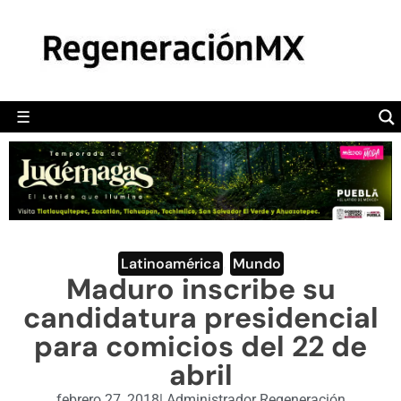
MÉXICO
POLÍTICA
MUNDO
☰
RegeneraciónMX
Sitio de noticias libre e independiente
CAMALEÓN
OPINIÓN
DEPORTES
ENGLISH SECTION
Latinoamérica
,
Mundo
Maduro inscribe su
VIDEOS
candidatura presidencial
para comicios del 22 de
abril
febrero 27, 2018
|
Administrador Regeneración