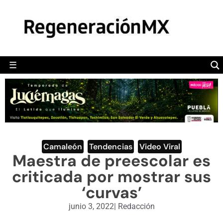
MÉXICO
POLÍTICA
MUNDO
☰
RegeneraciónMX
Sitio de noticias libre e independiente
CAMALEÓN
OPINIÓN
DEPORTES
ENGLISH SECTION
Camaleón
,
Tendencias
,
Video Viral
Maestra de preescolar es
VIDEOS
criticada por mostrar sus
‘curvas’
junio 3, 2022
|
Redacción