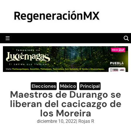
MÉXICO
POLÍTICA
MUNDO
☰
RegeneraciónMX
Sitio de noticias libre e independiente
CAMALEÓN
OPINIÓN
DEPORTES
ENGLISH SECTION
Elecciones
,
México
,
Principal
Maestros de Durango se
VIDEOS
liberan del cacicazgo de
los Moreira
diciembre 10, 2022
|
Rojas R