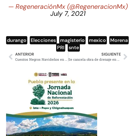
— RegeneraciónMx (@RegeneracionMx)
July 7, 2021
durango
,
Elecciones
,
magisterio
,
mexico
,
Morena
,
PRI
,
snte
ANTERIOR
SIGUIENTE
Cuentos Negros Navideños en el Teatro Sergio Magaña
Se cancela obra de drenaje en San Gregorio anuncia Martí Batres