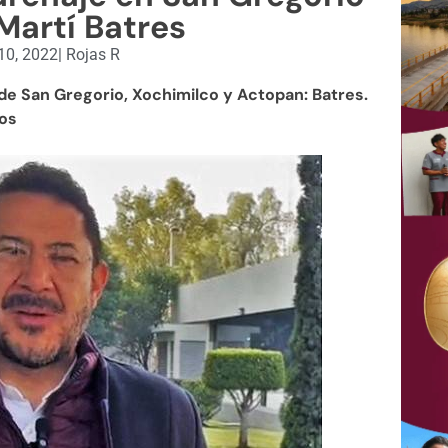
Martí Batres
10, 2022
|
Rojas R
e San Gregorio, Xochimilco y Actopan: Batres.
eos