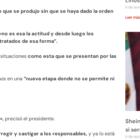
Linos
6 de ma
o que se produjo sin que se haya dado la orden
Leer más
«no es esa la actitud y desde luego los
tratados de esa forma”.
 situaciones
como esta que se presentan por las
mos en una
“nueva etapa donde no se permite ni
»,
precisó el presidente.
Shein
si se
rregir y castigar a los responsables,
y ya lo está
6 de ma