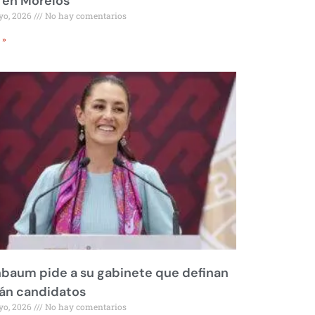
 en Morelos
yo, 2026
No hay comentarios
 »
baum pide a su gabinete que definan
rán candidatos
yo, 2026
No hay comentarios