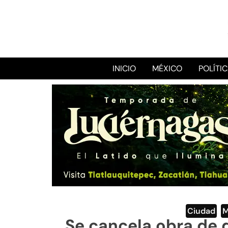
INICIO
MÉXICO
POLÍTI
Ciudad
,
M
Se cancela obra de 