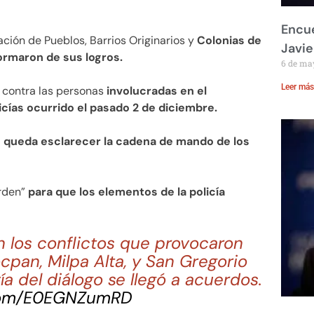
Encue
ación de Pueblos, Barrios Originarios y
Colonias de
Javie
formaron de sus logros.
6 de ma
Leer más
s contra las personas
involucradas en el
cías ocurrido el pasado 2 de diciembre.
 queda esclarecer la cadena de mando de los
rden”
para que los elementos de la policía
on los conflictos que provocaron
pan, Milpa Alta, y San Gregorio
vía del diálogo se llegó a acuerdos.
.com/E0EGNZumRD