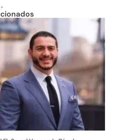
 »
acionados