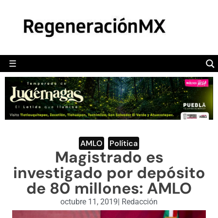
MÉXICO
POLÍTICA
MUNDO
☰
RegeneraciónMX
Sitio de noticias libre e independiente
CAMALEÓN
OPINIÓN
DEPORTES
ENGLISH SECTION
AMLO
,
Política
Magistrado es
VIDEOS
investigado por depósito
de 80 millones: AMLO
octubre 11, 2019
|
Redacción