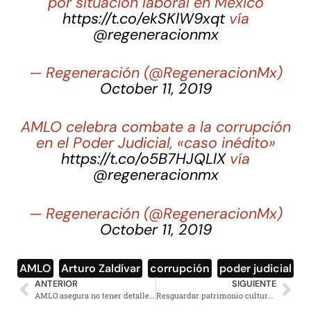
por situación laboral en México
https://t.co/ekSKlW9xqt
vía
@regeneracionmx
— Regeneración (@RegeneracionMx)
October 11, 2019
AMLO celebra combate a la corrupción
en el Poder Judicial, «caso inédito»
https://t.co/o5B7HJQLlX
vía
@regeneracionmx
— Regeneración (@RegeneracionMx)
October 11, 2019
AMLO
,
Arturo Zaldívar
,
corrupción
,
poder judicial
ANTERIOR
SIGUIENTE
AMLO asegura no tener detalles sobre expediente de Medina Mora
Resguardar patrimonio cultural y pedir perdón por abusos pasados: AMLO