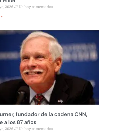
r Milei
yo, 2026
No hay comentarios
 »
urner, fundador de la cadena CNN,
 a los 87 años
yo, 2026
No hay comentarios