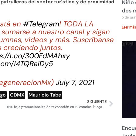
patrulleros del sector turístico y de proximidad
Niño 
dos 
6 de ma
stá en
#Telegram
! TODA LA
Leer más
sumarse a nuestro canal y sigan
lumnas, videos y más. Suscríbanse
 creciendo juntos.
s://t.co/300FdMAhxy
.com/I4TQRaiDy5
egeneracionMx)
July 7, 2021
lgo
,
CDMX
,
Mauricio Tabe
SIGUIENTE
INE baja promocionales de revocación en 19 estados, luego averigua
Encue