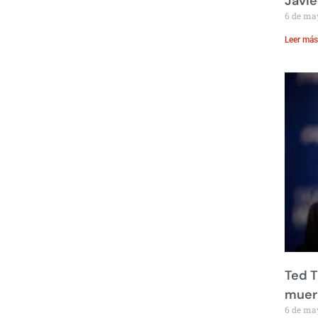
Javie
6 de ma
Leer más
Ted T
muere
6 de ma