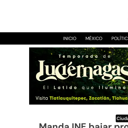
INICIO
MÉXICO
POLÍTI
Ciud
Manda INE bajar pr