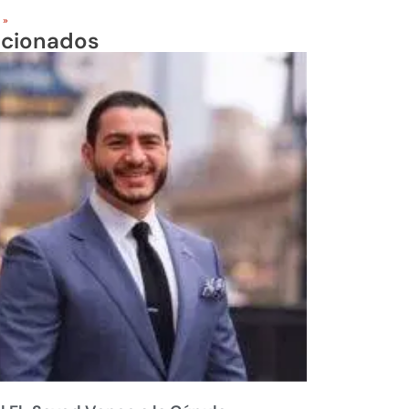
 »
acionados