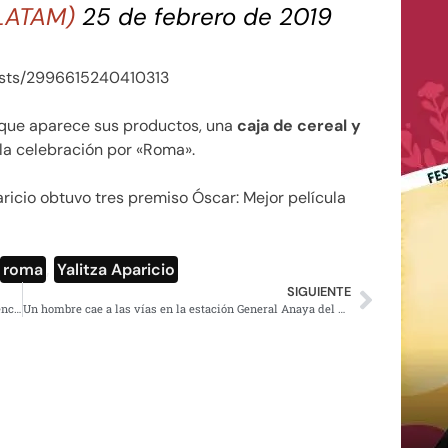
sLATAM)
25 de febrero de 2019
osts/2996615240410313
que aparece sus productos, una
caja de cereal y
la celebración por «Roma».
aricio obtuvo tres premiso Óscar: Mejor película
,
roma
,
Yalitza Aparicio
SIGUIENTE
Cruz Azul a Alfonso Cuarón: ‘La suerte no es un factor esencial para conseguir el éxito’
Un hombre cae a las vías en la estación General Anaya del Metro