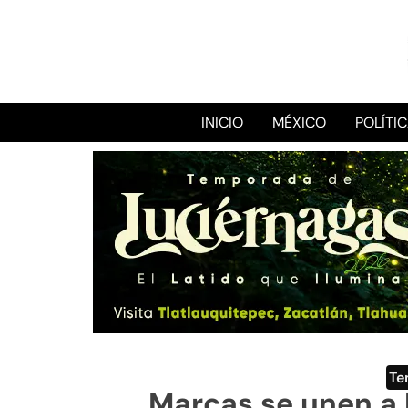
INICIO
MÉXICO
POLÍTI
Te
Marcas se unen a l