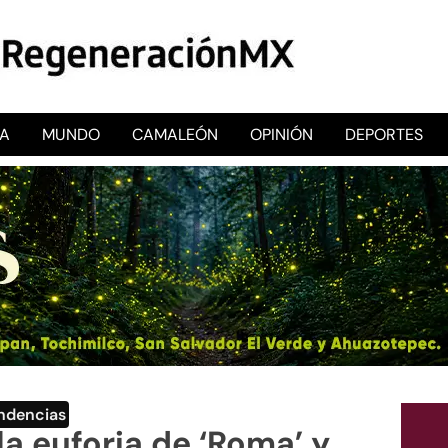
CA
MUNDO
CAMALEÓN
OPINIÓN
DEPORTES
RegeneraciónMX
Sitio de noticias libre e independiente
ndencias
a euforia de ‘Roma’ y