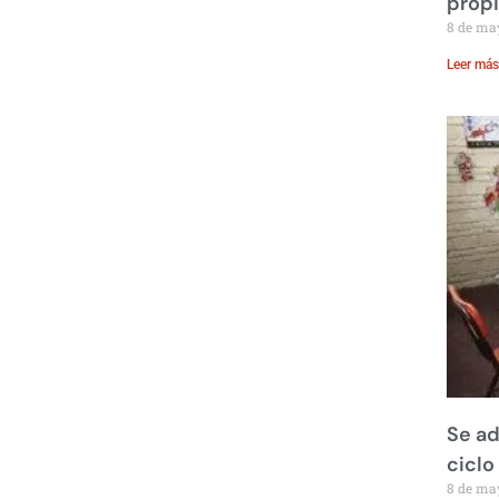
prop
8 de ma
Leer más
Se ad
ciclo
8 de ma