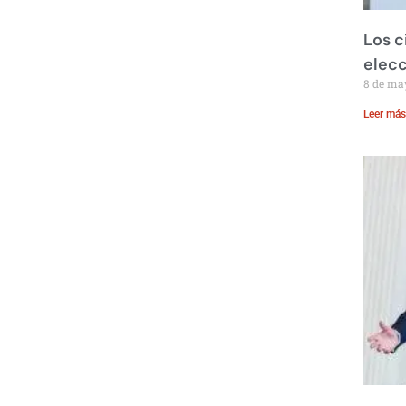
Los c
elecc
8 de ma
Leer más