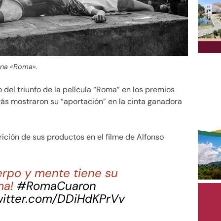
na «Roma».
o del triunfo de la película “Roma” en los premios
ás mostraron su “aportación” en la cinta ganadora
ción de sus productos en el filme de Alfonso
erpo y mente tiene su
ma!
#RomaCuaron
witter.com/DDiHdKPrVv