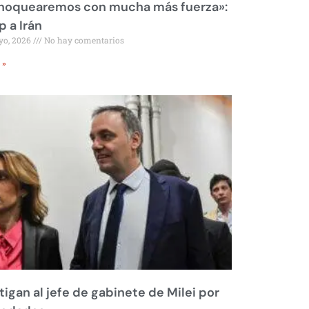
 noquearemos con mucha más fuerza»:
 a Irán
yo, 2026
No hay comentarios
 »
tigan al jefe de gabinete de Milei por