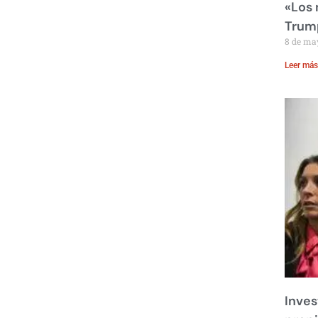
«Los
Trump
8 de ma
Leer más
Inves