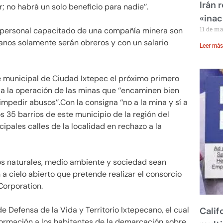
Irán 
no habrá un solo beneficio para nadie’’.
«inac
11 de m
 y personal capacitado de una compañía minera son
canos solamente serán obreros y con un salario
Leer más
e municipal de Ciudad Ixtepec el próximo primero
 a la operación de las minas que ‘‘encaminen bien
mpedir abusos’’.Con la consigna ‘‘no a la mina y sí a
los 35 barrios de este municipio de la región del
pales calles de la localidad en rechazo a la
os naturales, medio ambiente y sociedad sean
a cielo abierto que pretende realizar el consorcio
 Corporation.
e Defensa de la Vida y Territorio Ixtepecano, el cual
Calif
rmación a los habitantes de la demarcación sobre