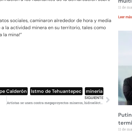
multi
11 de m
Leer más
ratos sociales, caminaron alrededor de hora y media
 la actividad minera en su territorio, tales como
a la mina!’’
ipe Calderón
,
Istmo de Tehuantepec
,
minería
SIGUIENTE
Artistas se unen contra megaproyectos mineros, hidroeléctricos y turísticos
Putin
term
11 de m