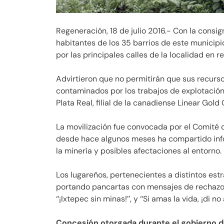
Regeneración, 18 de julio 2016.- Con la consigna
habitantes de los 35 barrios de este municip
por las principales calles de la localidad en r
Advirtieron que no permitirán que sus recurs
contaminados por los trabajos de explotación 
Plata Real, filial de la canadiense Linear Gold
La movilización fue convocada por el Comité d
desde hace algunos meses ha compartido info
la minería y posibles afectaciones al entorno.
Los lugareños, pertenecientes a distintos est
portando pancartas con mensajes de rechazo a
‘‘¡Ixtepec sin minas!’’, y ‘‘Si amas la vida, ¡di no 
Concesión otorgada durante el gobierno 