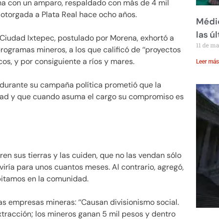
ha con un amparo, respaldado con más de 4 mil
n otorgada a Plata Real hace ocho años.
Médic
las ú
 Ciudad Ixtepec, postulado por Morena, exhortó a
11 de m
rogramas mineros, a los que calificó de ‘‘proyectos
os, y por consiguiente a ríos y mares.
Leer más
e durante su campaña política prometió que la
lidad y que cuando asuma el cargo su compromiso es
n sus tierras y las cuiden, que no las vendan sólo
iría para unos cuantos meses. Al contrario, agregó,
bitamos en la comunidad.
 empresas mineras: ‘‘Causan divisionismo social.
tracción; los mineros ganan 5 mil pesos y dentro