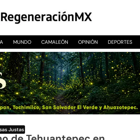
CA
MUNDO
CAMALEÓN
OPINIÓN
DEPORTES
RegeneraciónMX
Sitio de noticias libre e independiente
sas Justas
mo de Tehuantepec en