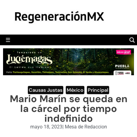
MÉXICO
POLÍTICA
MUNDO
☰
RegeneraciónMX
Sitio de noticias libre e independiente
CAMALEÓN
OPINIÓN
DEPORTES
ENGLISH SECTION
Causas Justas
,
México
,
Principal
Mario Marín se queda en
VIDEOS
la cárcel por tiempo
indefinido
mayo 18, 2023
|
Mesa de Redaccion