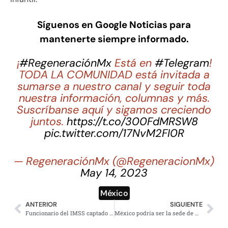
Síguenos en Google Noticias para
mantenerte siempre informado.
¡
#RegeneraciónMx
Está en
#Telegram
!
TODA LA COMUNIDAD está invitada a
sumarse a nuestro canal y seguir toda
nuestra información, columnas y más.
Suscríbanse aquí y sigamos creciendo
juntos.
https://t.co/300FdMRSW8
pic.twitter.com/17NvM2FI0R
— RegeneraciónMx (@RegeneracionMx)
May 14, 2023
México
ANTERIOR
SIGUIENTE
Funcionario del IMSS captado en actos sexuales durante videoconferencia es implicado en red de corrupción
México podría ser la sede de más de diez partidos en el Mundial 2026; esto se sabe