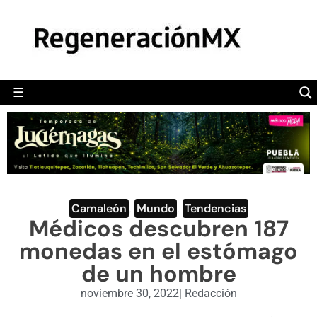
MÉXICO
POLÍTICA
MUNDO
☰
RegeneraciónMX
Sitio de noticias libre e independiente
CAMALEÓN
OPINIÓN
DEPORTES
ENGLISH SECTION
Camaleón
,
Mundo
,
Tendencias
Médicos descubren 187
VIDEOS
monedas en el estómago
de un hombre
noviembre 30, 2022
|
Redacción