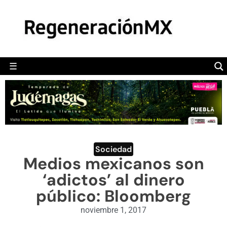
MÉXICO
POLÍTICA
MUNDO
☰
RegeneraciónMX
Sitio de noticias libre e independiente
CAMALEÓN
OPINIÓN
DEPORTES
ENGLISH SECTION
Sociedad
Medios mexicanos son
VIDEOS
‘adictos’ al dinero
público: Bloomberg
noviembre 1, 2017