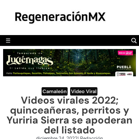
MÉXICO
POLÍTICA
MUNDO
☰
RegeneraciónMX
Sitio de noticias libre e independiente
CAMALEÓN
OPINIÓN
DEPORTES
ENGLISH SECTION
Camaleón
,
Video Viral
Videos virales 2022;
VIDEOS
quinceañeras, perritos y
Yuriria Sierra se apoderan
del listado
diciembre 24, 2022
|
Redacción