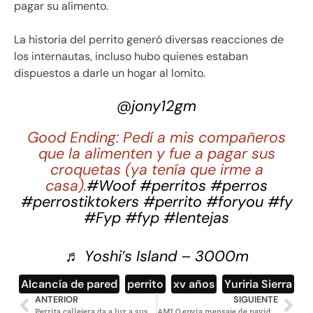
pagar su alimento.
La historia del perrito generó diversas reacciones de
los internautas, incluso hubo quienes estaban
dispuestos a darle un hogar al lomito.
@jony12gm
Good Ending: Pedí a mis compañeros
que la alimenten y fue a pagar sus
croquetas (ya tenía que irme a
casa).
#Woof
#perritos
#perros
#perrostiktokers
#perrito
#foryou
#fy
#Fyp
#fyp
#lentejas
♬ Yoshi’s Island – 3000m
Alcancía de pared
,
perrito
,
xv años
,
Yuriria Sierra
ANTERIOR
SIGUIENTE
Perrita callejera da a luz a sus cachorros en un pesebre en Chiapas y se viraliza
AMLO envía mensaje de navidad a los mexicanos