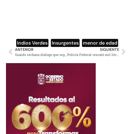
Indios Verdes
,
Insurgentes
,
menor de edad
ANTERIOR
SIGUIENTE
Guaidó rechaza diálogo que organizan México y Uruguay sobre Venezuela
Policía Federal rescató mil litros de huachicol en Chihuahua