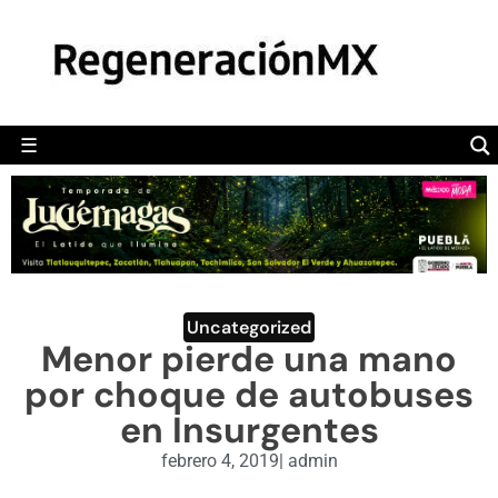
MÉXICO
POLÍTICA
MUNDO
☰
RegeneraciónMX
Sitio de noticias libre e independiente
CAMALEÓN
OPINIÓN
DEPORTES
ENGLISH SECTION
Uncategorized
Menor pierde una mano
VIDEOS
por choque de autobuses
en Insurgentes
febrero 4, 2019
|
admin