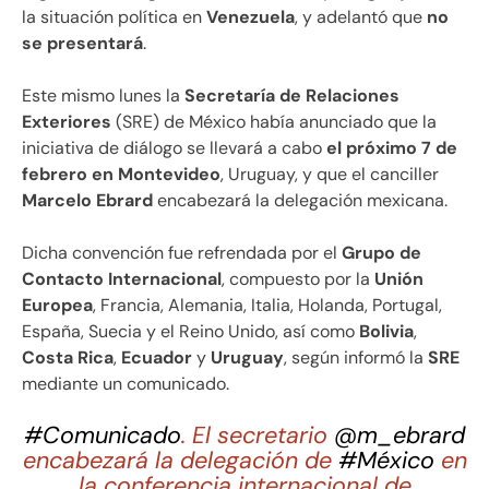
la situación política en
Venezuela
, y adelantó que
no
se presentará
.
Este mismo lunes la
Secretaría de Relaciones
Exteriores
(SRE) de México había anunciado que la
iniciativa de diálogo se llevará a cabo
el próximo 7 de
febrero en Montevideo
, Uruguay, y que el canciller
Marcelo Ebrard
encabezará la delegación mexicana.
Dicha convención fue refrendada por el
Grupo de
Contacto Internacional
, compuesto por la
Unión
Europea
, Francia, Alemania, Italia, Holanda, Portugal,
España, Suecia y el Reino Unido, así como
Bolivia
,
Costa Rica
,
Ecuador
y
Uruguay
, según informó la
SRE
mediante un comunicado.
#Comunicado
. El secretario
@m_ebrard
encabezará la delegación de
#México
en
la conferencia internacional de