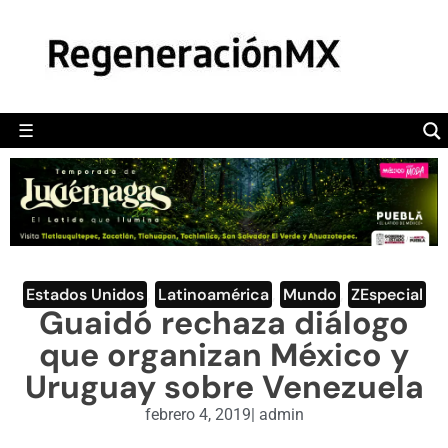
MÉXICO
POLÍTICA
MUNDO
☰
RegeneraciónMX
Sitio de noticias libre e independiente
CAMALEÓN
OPINIÓN
DEPORTES
ENGLISH SECTION
Estados Unidos
,
Latinoamérica
,
Mundo
,
ZEspecial
Guaidó rechaza diálogo
VIDEOS
que organizan México y
Uruguay sobre Venezuela
febrero 4, 2019
|
admin