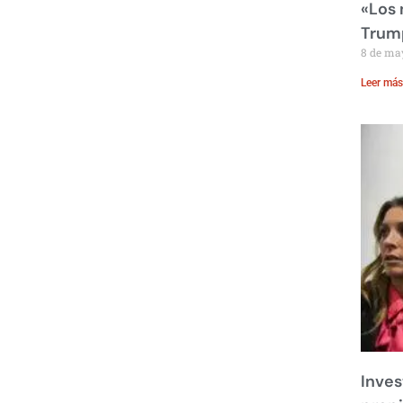
«Los
Trump
8 de ma
Leer más
Inves