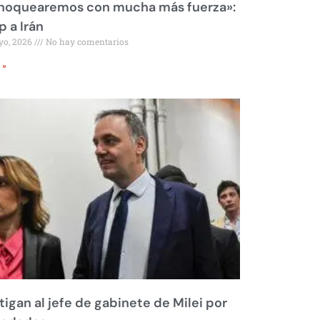
 noquearemos con mucha más fuerza»:
 a Irán
yo, 2026
No hay comentarios
 »
tigan al jefe de gabinete de Milei por