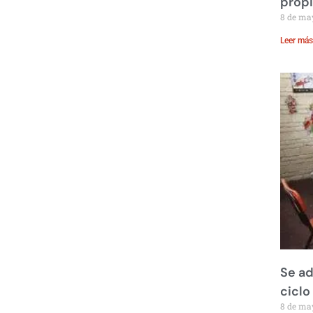
prop
8 de ma
Leer más
Se ad
ciclo
8 de ma