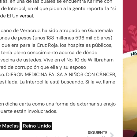
ías, en una de las cuales se encuentra Karime con
 de Interpol, en el que piden a la gente reportarla “si
n de
El Universal.
xicano de Veracruz, ha sido atrapado en Guatemala
ones de pesos (unos 188 millones 596 mil dólares)
 que era para la Cruz Roja, los hospitales públicos,
en tenía pleno conocimiento acerca de dónde
 vecina de ustedes. Vive en el No. 10 de Willbraham
red de corrupción que ella y su esposo
úblico. DIERON MEDICINA FALSA A NIÑOS CON CÁNCER,
ilada. La Interpol la está buscando. Si la ve, llame
n dicha carta como una forma de externar su enojo
Duarte están involucrados.
e Macías
,
Reino Unido
SIGUIENTE