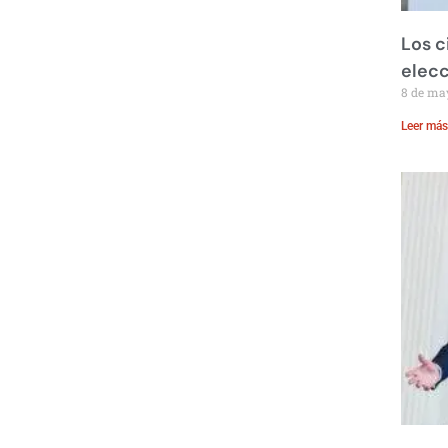
Los c
elecc
8 de ma
Leer más