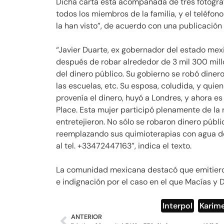
Dicha carta está acompañada de tres fotograf
todos los miembros de la familia, y el teléfono
la han visto”, de acuerdo con una publicació
“Javier Duarte, ex gobernador del estado me
después de robar alrededor de 3 mil 300 mill
del dinero público. Su gobierno se robó dinero
las escuelas, etc. Su esposa, coludida, y qui
provenía el dinero, huyó a Londres, y ahora es
Place. Esta mujer participó plenamente de la 
entretejieron. No sólo se robaron dinero p
reemplazando sus quimioterapias con agua dest
al tel. +33472447163”, indica el texto.
La comunidad mexicana destacó que emitiero
e indignación por el caso en el que Macías y 
Interpol
,
Karim
ANTERIOR