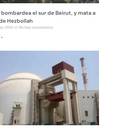
l bombardea el sur de Beirut, y mata a
 de Hezbollah
yo, 2026
No hay comentarios
 »