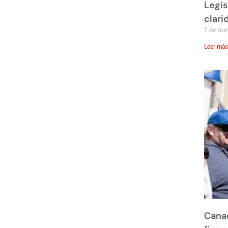
Legis
clari
7 de ma
Leer más
Canad