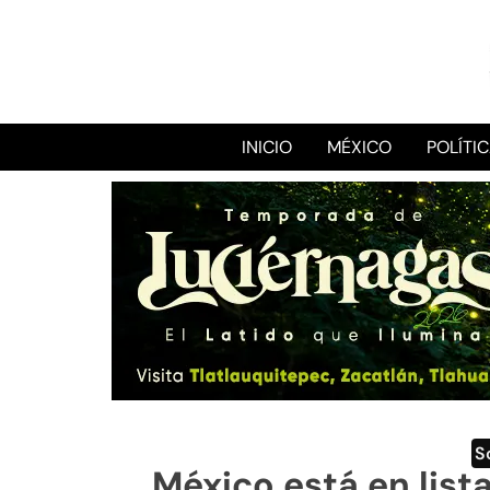
INICIO
MÉXICO
POLÍTI
S
México está en lista