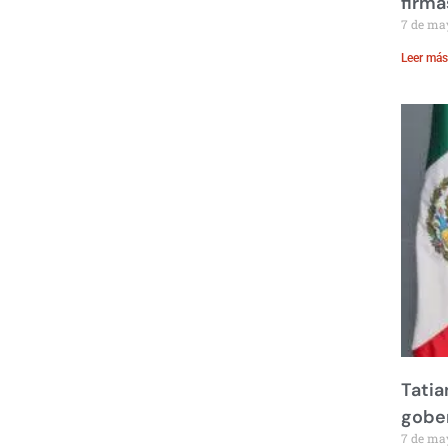
firma
7 de ma
Leer más
Tatia
gobe
7 de ma