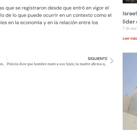
as que se registraron desde que entró en vigor el
Israe
plo de lo que puede ocurrir en un contexto como el
líder
es en la economía y en la relación entre los
7 de ma
Leer más
SIGUIENTE
Mujer quedó atrapada en balacera y otra esquiva una detonación en Cancún (VIDEOS)
Policía dice que hombre mató a sus hijos; la madre afirma que fue durante operativo policiaco