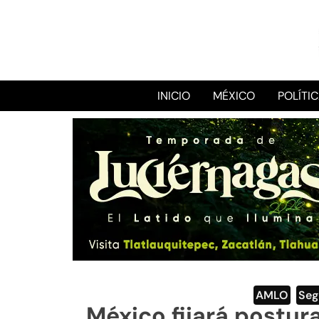
INICIO
MÉXICO
POLÍTI
AMLO
,
Seg
México fijará postur