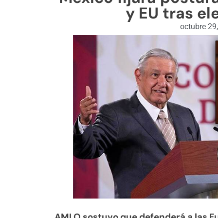
y EU tras e
octubre 29
AMLO sostuvo que defenderá a las F