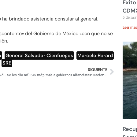
Éxito
CDM
6 de ma
ha brindado asistencia consular al general.
Leer más
escontento» del Gobierno de México «con que no se
ión.
a
,
General Salvador Cienfuegos
,
Marcelo Ebrard
,
SRE
SIGUIENTE
Estados Unidos también adopta semáforo epidemiológico de México
Se les dio mil 545 mdp más a gobiernos aliancistas: Hacienda
Recup