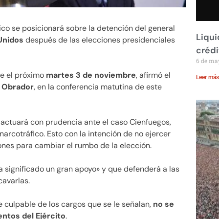
ico se posicionará sobre la detención del general
Liqui
Unidos
después de las elecciones presidenciales
crédi
6 de ma
te el próximo
martes 3 de noviembre
, afirmó el
Leer más
 Obrador
, en la conferencia matutina de este
 actuará con prudencia ante el caso Cienfuegos,
arcotráfico. Esto con la intención de no ejercer
iones para cambiar el rumbo de la elección.
 significado un gran apoyo» y que defenderá a las
cavarlas.
 culpable de los cargos que se le señalan,
no se
ntos del Ejército
.