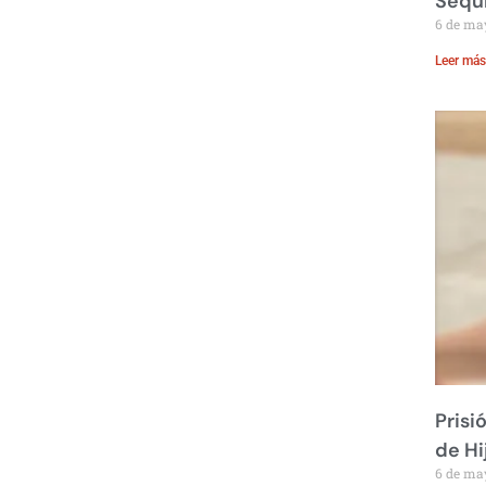
Sequ
6 de ma
Leer más
Prisi
de Hi
6 de ma