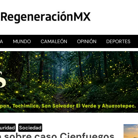
CA
MUNDO
CAMALEÓN
OPINIÓN
DEPORTES
RegeneraciónMX
Sitio de noticias libre e independiente
uridad
,
Sociedad
a sobre caso Cienfuegos