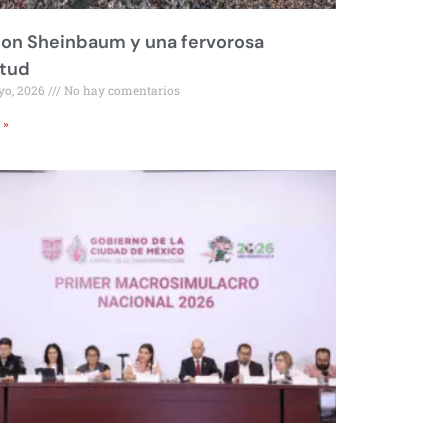
on Sheinbaum y una fervorosa
itud
yo, 2026
No hay comentarios
 »