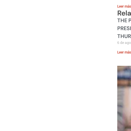
Leer más
Rel
THE 
PRES
THUR
6 de ago
Leer más