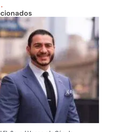
 »
acionados