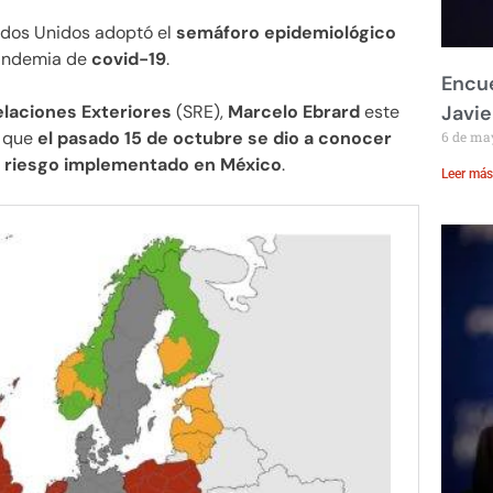
ados Unidos adoptó el
semáforo epidemiológico
pandemia de
covid-19
.
Encue
elaciones Exteriores
(SRE),
Marcelo Ebrard
este
Javie
r que
el pasado 15 de octubre se dio a conocer
6 de ma
e riesgo implementado en México
.
Leer más