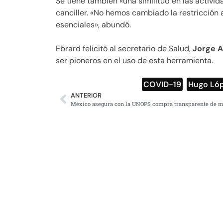
Se tiene también «una similitud en las activi
canciller. «No hemos cambiado la restricción 
esenciales», abundó.
Ebrard felicitó al secretario de Salud,
Jorge A
ser pioneros en el uso de esta herramienta.
COVID-19
,
Hugo Lóp
ANTERIOR