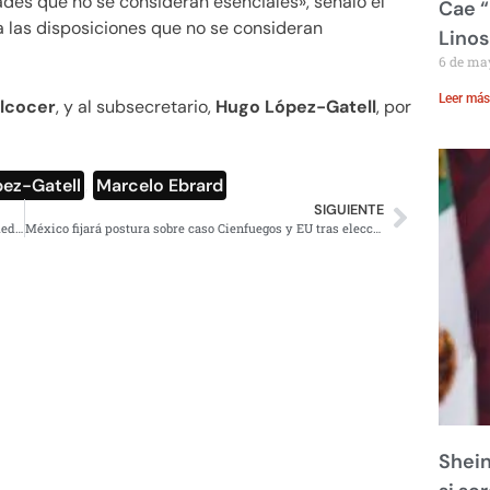
dades que no se consideran esenciales», señaló el
Cae “
a las disposiciones que no se consideran
Linos
6 de ma
Leer más
lcocer
, y al subsecretario,
Hugo López-Gatell
, por
ez-Gatell
,
Marcelo Ebrard
SIGUIENTE
México asegura con la UNOPS compra transparente de medicamentos: SHCP
México fijará postura sobre caso Cienfuegos y EU tras elecciones: AMLO
Shein