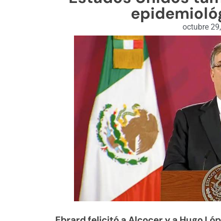
epidemioló
octubre 29
Ebrard felicitó a Alcocer y a Hugo Ló