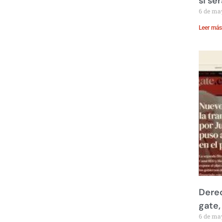
si se
6 de ma
Leer más
Derec
gate,
6 de ma