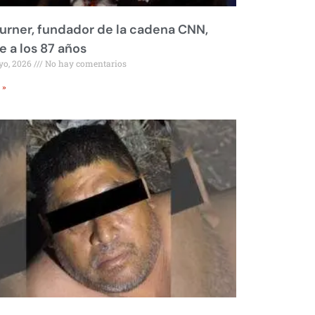
urner, fundador de la cadena CNN,
 a los 87 años
yo, 2026
No hay comentarios
 »