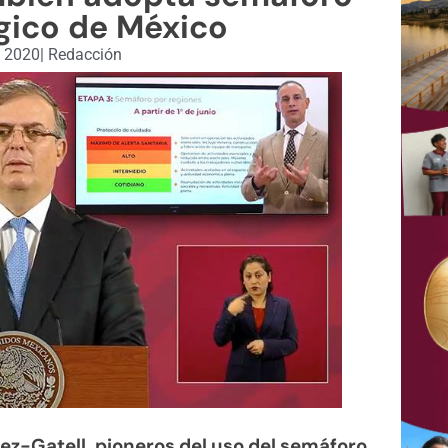
gico de México
, 2020
|
Redacción
pez-Gatell, pioneros del uso del semáforo