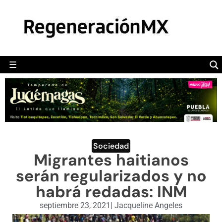
MÉXICO
POLÍTICA
MUNDO
☰
RegeneraciónMX
Sitio de noticias libre e independiente
CAMALEÓN
OPINIÓN
DEPORTES
ENGLISH SECTION
Sociedad
Migrantes haitianos
VIDEOS
serán regularizados y no
habrá redadas: INM
septiembre 23, 2021
|
Jacqueline Angeles