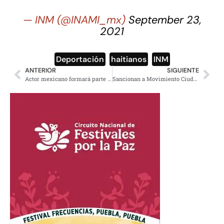
— INM (@INAMI_mx)
September 23,
2021
Deportación
,
haitianos
,
INM
ANTERIOR
SIGUIENTE
Actor mexicano formará parte de la película live-action de Los Caballeros del Zodiaco
Sancionan a Movimiento Ciudadano por triangulación de recursos