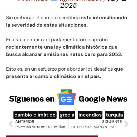
2025
Sin embargo el cambio climático
está intensificando
la severidad de estas situaciones.
En este contexto, el parlamento turco aprobó
recientemente una ley climática histórica que
busca alcanzar emisiones netas cero para 2053.
Esto es, en un esfuerzo por abordar los desafíos
que
presenta el cambio climático en el país.
cambio climático
,
grecia
,
incendios
,
turquia
ANTERIOR
SIGUIENTE
Inversión de 10 mil 480 millones de empresas farmacéuticas: Sheinbaum
THE PEOPLE’S MAÑANERA – MORNING PRESIDENTIAL PRESS CONFERENCE – THURSDAY, JUNE 3, 2025