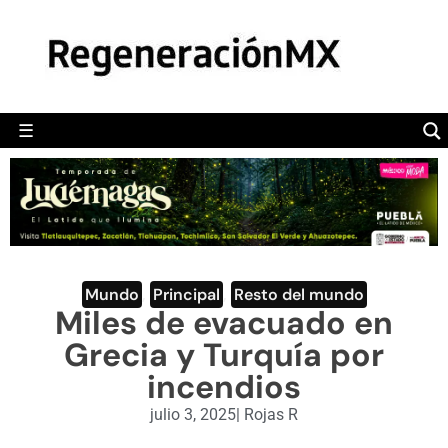
MÉXICO
POLÍTICA
MUNDO
☰
RegeneraciónMX
Sitio de noticias libre e independiente
CAMALEÓN
OPINIÓN
DEPORTES
ENGLISH SECTION
Mundo
,
Principal
,
Resto del mundo
Miles de evacuado en
VIDEOS
Grecia y Turquía por
incendios
julio 3, 2025
|
Rojas R