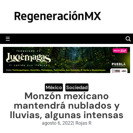
MÉXICO
POLÍTICA
MUNDO
☰
RegeneraciónMX
Sitio de noticias libre e independiente
CAMALEÓN
OPINIÓN
DEPORTES
ENGLISH SECTION
México
,
Sociedad
Monzón mexicano
VIDEOS
mantendrá nublados y
lluvias, algunas intensas
agosto 6, 2022
|
Rojas R