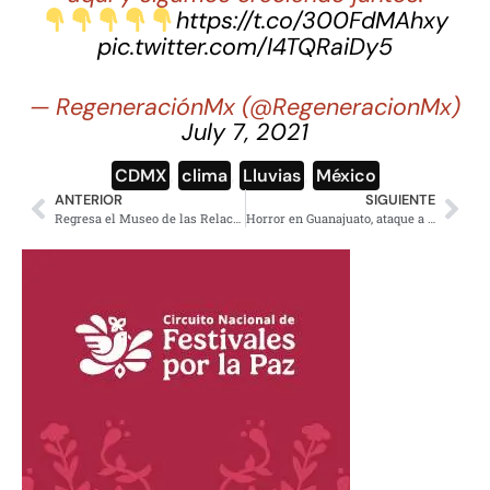
https://t.co/300FdMAhxy
pic.twitter.com/I4TQRaiDy5
— RegeneraciónMx (@RegeneracionMx)
July 7, 2021
CDMX
,
clima
,
Lluvias
,
México
ANTERIOR
SIGUIENTE
Regresa el Museo de las Relaciones Rotas al MODO en la CDMX
Horror en Guanajuato, ataque a bar dejar 8 muertos y cinco heridos