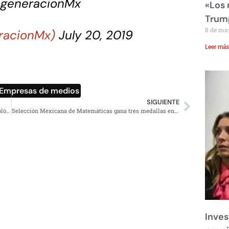
generacionMx
«Los
Trump
8 de ma
racionMx)
July 20, 2019
Leer más
Empresas de medios
SIGUIENTE
Conoce a las primeras hienas moteadas que nacen en Zoológico de Chapultepec
Selección Mexicana de Matemáticas gana tres medallas en mundial de Londres
Inves