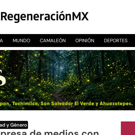
CA
MUNDO
CAMALEÓN
OPINIÓN
DEPORTES
RegeneraciónMX
Sitio de noticias libre e independiente
ad y Género
presa de medios con