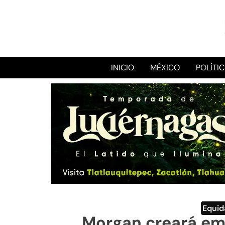
INICIO
MÉXICO
POLÍTI
Equid
Morgan creará em