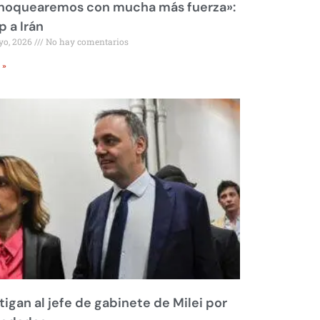
 noquearemos con mucha más fuerza»:
 a Irán
yo, 2026
No hay comentarios
 »
tigan al jefe de gabinete de Milei por