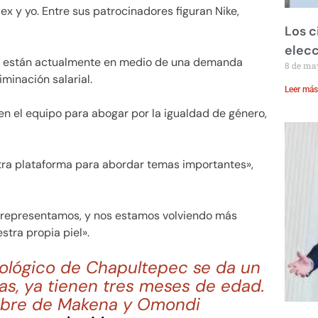
x y yo. Entre sus patrocinadores figuran Nike,
Los c
elecc
 están actualmente en medio de una demanda
8 de ma
iminación salarial.
Leer más
en el equipo para abogar por la igualdad de género,
a plataforma para abordar temas importantes»,
 representamos, y nos estamos volviendo más
tra propia piel».
oológico de Chapultepec se da un
s, ya tienen tres meses de edad.
mbre de Makena y Omondi