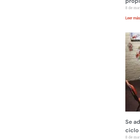
prop
8 de ma
Leer más
Se ad
ciclo
8 de ma