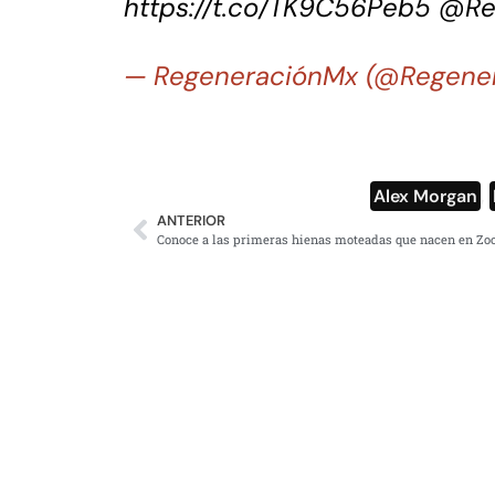
https://t.co/TK9C56Peb5
@Re
— RegeneraciónMx (@Regene
Alex Morgan
,
ANTERIOR