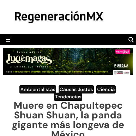
MÉXICO
POLÍTICA
MUNDO
☰
RegeneraciónMX
Sitio de noticias libre e independiente
CAMALEÓN
OPINIÓN
DEPORTES
ENGLISH SECTION
Ambientalistas
,
Causas Justas
,
Ciencia
,
Tendencias
VIDEOS
Muere en Chapultepec
Shuan Shuan, la panda
gigante más longeva de
México