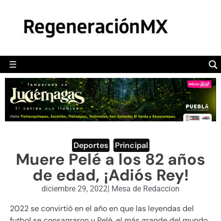
MÉXICO
POLÍTICA
MUNDO
☰
RegeneraciónMX
Sitio de noticias libre e independiente
CAMALEÓN
OPINIÓN
DEPORTES
ENGLISH SECTION
Deportes
,
Principal
Muere Pelé a los 82 años
VIDEOS
de edad, ¡Adiós Rey!
diciembre 29, 2022
|
Mesa de Redaccion
2022 se convirtió en el año en que las leyendas del
futbol se consagraron y Pelé, el más grande del mundo