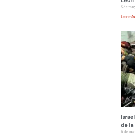
León
5 de ma
Leer más
Israe
de la 
6 de ma