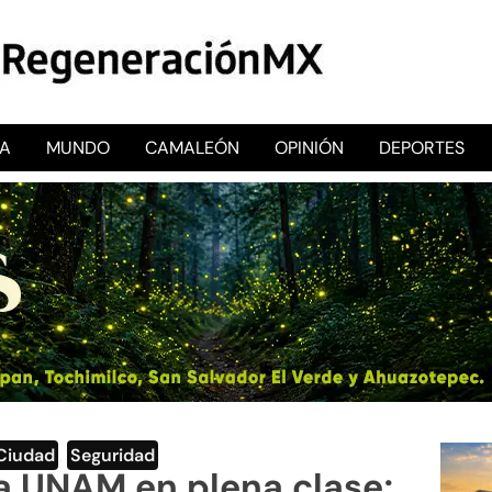
CA
MUNDO
CAMALEÓN
OPINIÓN
DEPORTES
RegeneraciónMX
Sitio de noticias libre e independiente
Ciudad
,
Seguridad
a UNAM en plena clase;