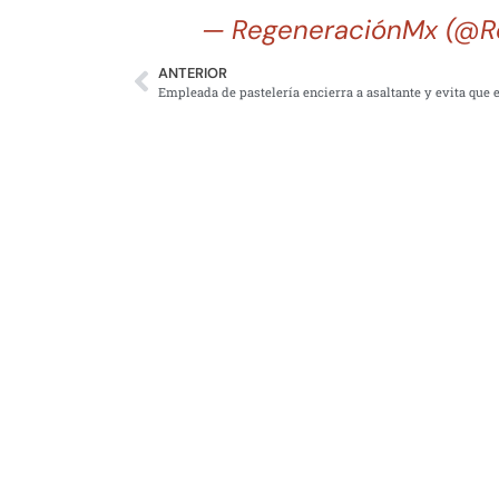
— RegeneraciónMx (@R
ANTERIOR