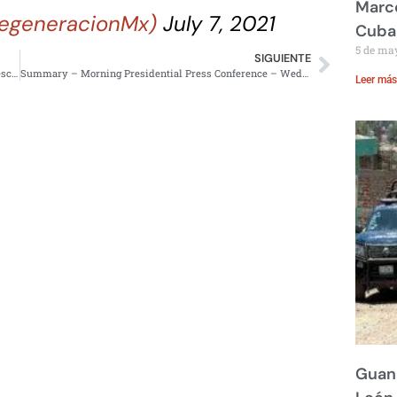
Marco
egeneracionMx)
July 7, 2021
Cuba
5 de ma
SIGUIENTE
Empleada de pastelería encierra a asaltante y evita que escape
Summary – Morning Presidential Press Conference – Wednesday, August 23, 2023
Leer más
Guana