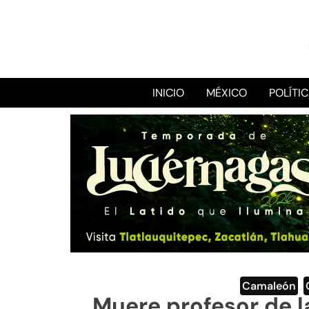
INICIO
MÉXICO
POLÍTI
Camaleón
,
Muere profesor de l