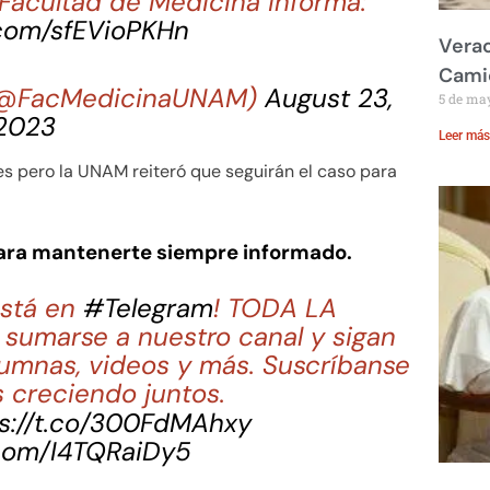
Facultad de Medicina informa:
.com/sfEVioPKHn
Verac
Cami
(@FacMedicinaUNAM)
August 23,
5 de ma
2023
Leer más
s pero la UNAM reiteró que seguirán el caso para
para mantenerte siempre informado.
stá en
#Telegram
! TODA LA
sumarse a nuestro canal y sigan
lumnas, videos y más. Suscríbanse
 creciendo juntos.
s://t.co/300FdMAhxy
.com/I4TQRaiDy5