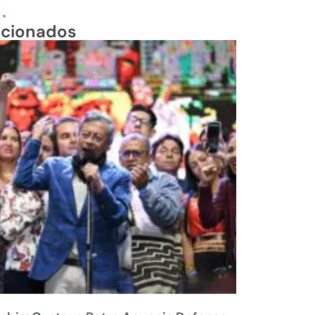
 »
acionados