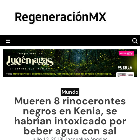
MÉXICO
POLÍTICA
MUNDO
☰
RegeneraciónMX
Sitio de noticias libre e independiente
CAMALEÓN
OPINIÓN
DEPORTES
ENGLISH SECTION
Mundo
Mueren 8 rinocerontes
VIDEOS
negros en Kenia, se
habrían intoxicado por
beber agua con sal
julio 13, 2018
|
Jacqueline Angeles