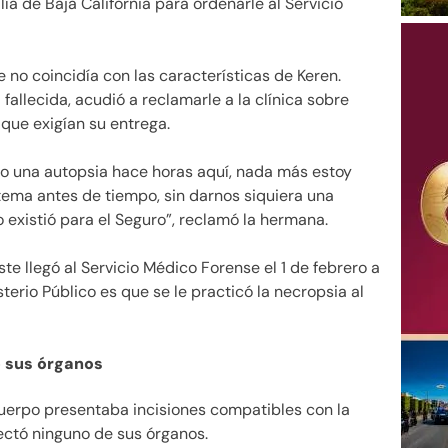
calía de Baja California para ordenarle al Servicio
te no coincidía con las características de Keren.
fallecida, acudió a reclamarle a la clínica sobre
 que exigían su entrega.
do una autopsia hace horas aquí, nada más estoy
stema antes de tiempo, sin darnos siquiera una
existió para el Seguro”, reclamó la hermana.
ste llegó al Servicio Médico Forense el 1 de febrero a
sterio Público es que se le practicó la necropsia al
e sus órganos
uerpo presentaba incisiones compatibles con la
tectó ninguno de sus órganos.