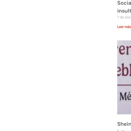
Socia
insul
7 de ma
Leer más
Shei