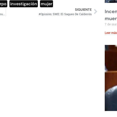
rpo
,
investigación
,
mujer
SIGUIENTE
Incen
“No me vas a detener, Alito”; Ulises Ruiz tras segunda expulsión del PRI
#Opinión: SME: El Saqueo De Calderón
muer
7 de ma
Leer más