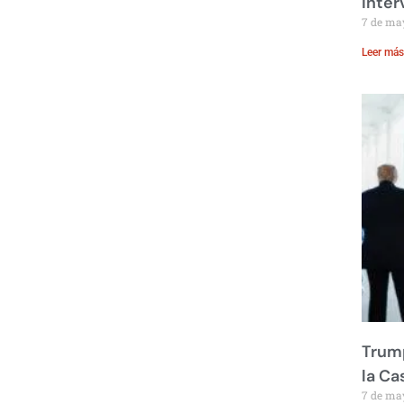
inte
7 de ma
Leer más
Trump
la Ca
7 de ma