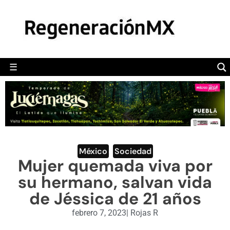
MÉXICO
POLÍTICA
MUNDO
☰
RegeneraciónMX
Sitio de noticias libre e independiente
CAMALEÓN
OPINIÓN
DEPORTES
ENGLISH SECTION
México
,
Sociedad
Mujer quemada viva por
VIDEOS
su hermano, salvan vida
de Jéssica de 21 años
febrero 7, 2023
|
Rojas R