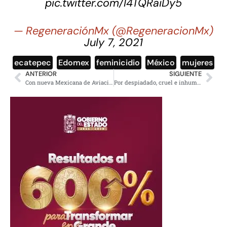
pic.twitter.com/I4TQRaiDy5
— RegeneraciónMx (@RegeneracionMx)
July 7, 2021
ecatepec
,
Edomex
,
feminicidio
,
México
,
mujeres
ANTERIOR
SIGUIENTE
Con nueva Mexicana de Aviación se reducirá costo de boleto: AMLO
Por despiadado, cruel e inhumano niegan libertad a Arellano Félix