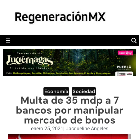
MÉXICO
POLÍTICA
MUNDO
☰
RegeneraciónMX
Sitio de noticias libre e independiente
CAMALEÓN
OPINIÓN
DEPORTES
ENGLISH SECTION
Economía
,
Sociedad
Multa de 35 mdp a 7
VIDEOS
bancos por manipular
mercado de bonos
enero 25, 2021
|
Jacqueline Angeles