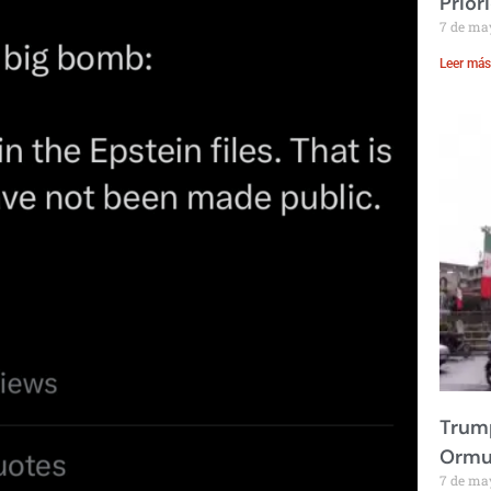
Prior
7 de ma
Leer más
Trump
Ormu
7 de ma