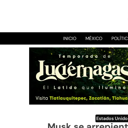
INICIO
MÉXICO
POLÍTI
Estados Unido
Musk se arrepient