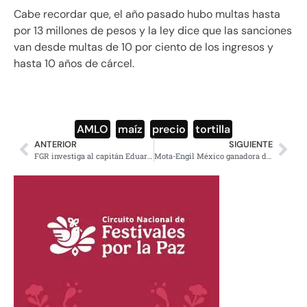
Cabe recordar que, el año pasado hubo multas hasta
por 13 millones de pesos y la ley dice que las sanciones
van desde multas de 10 por ciento de los ingresos y
hasta 10 años de cárcel.
AMLO
,
maíz
,
precio
,
tortilla
ANTERIOR
SIGUIENTE
FGR investiga al capitán Eduardo Padilla por enriquecimiento ilícito
Mota-Engil México ganadora de la licitación para proyecto de la Feria de Chapultepec