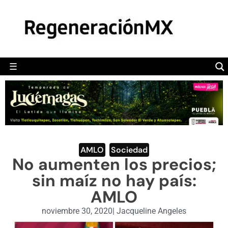
MÉXICO
POLÍTICA
MUNDO
☰
RegeneraciónMX
Sitio de noticias libre e independiente
CAMALEÓN
OPINIÓN
DEPORTES
ENGLISH SECTION
AMLO
,
Sociedad
No aumenten los precios;
VIDEOS
sin maíz no hay país:
AMLO
noviembre 30, 2020
|
Jacqueline Angeles