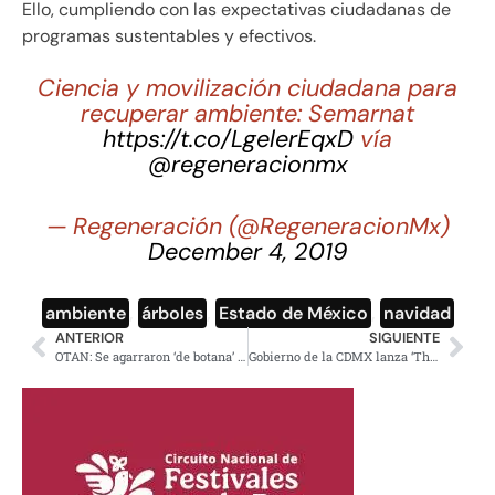
Ello, cumpliendo con las expectativas ciudadanas de
programas sustentables y efectivos.
Ciencia y movilización ciudadana para
recuperar ambiente: Semarnat
https://t.co/LgelerEqxD
vía
@regeneracionmx
— Regeneración (@RegeneracionMx)
December 4, 2019
ambiente
,
árboles
,
Estado de México
,
navidad
ANTERIOR
SIGUIENTE
OTAN: Se agarraron ‘de botana’ a Trump y que cancela conferencia
Gobierno de la CDMX lanza ‘TheCityMx’, web en inglés para turistas