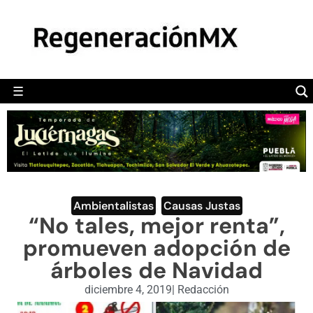
MÉXICO
POLÍTICA
MUNDO
☰
RegeneraciónMX
Sitio de noticias libre e independiente
CAMALEÓN
OPINIÓN
DEPORTES
ENGLISH SECTION
Ambientalistas
,
Causas Justas
“No tales, mejor renta”,
VIDEOS
promueven adopción de
árboles de Navidad
diciembre 4, 2019
|
Redacción