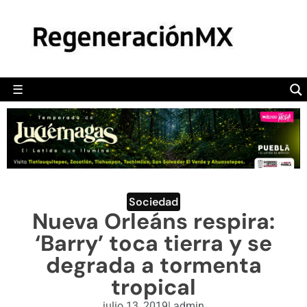
MÉXICO
POLÍTICA
MUNDO
☰
RegeneraciónMX
Sitio de noticias libre e independiente
CAMALEÓN
OPINIÓN
DEPORTES
ENGLISH SECTION
Sociedad
Nueva Orleáns respira:
VIDEOS
‘Barry’ toca tierra y se
degrada a tormenta
tropical
julio 13, 2019
|
admin