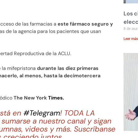
Los c
elecc
cceso de las farmacias a
este fármaco seguro y
8 de ma
as de la agencia para los pacientes que usan
Leer más
Libertad Reproductiva de la ACLU.
e la mifepristona
durante las diez primeras
cerlo, al menos, hasta la decimotercera
riódico
The New York
Times.
stá en
#Telegram
! TODA LA
sumarse a nuestro canal y sigan
lumnas, videos y más. Suscríbanse
 creciendo juntos.