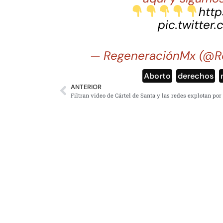
http
pic.twitter
— RegeneraciónMx (@R
Aborto
,
derechos
,
ANTERIOR