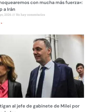
 noquearemos con mucha más fuerza»:
 a Irán
yo, 2026
No hay comentarios
 »
tigan al jefe de gabinete de Milei por