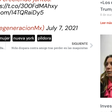
«Los
s://t.co/300FdMAhxy
Trump
.com/I4TQRaiDy5
8 de ma
Leer más
egeneracionMx)
July 7, 2021
mujer
,
nueva york
,
píldora
SIGUIENTE
Filtran video de Cártel de Santa y las redes explotan por Babo; esto se sabe
Niño dispara contra amigo tras perder en las maquinitas
Inves