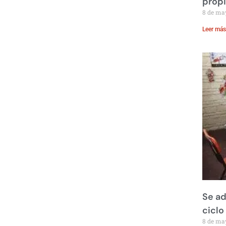
prop
8 de ma
Leer más
Se ad
ciclo
8 de ma