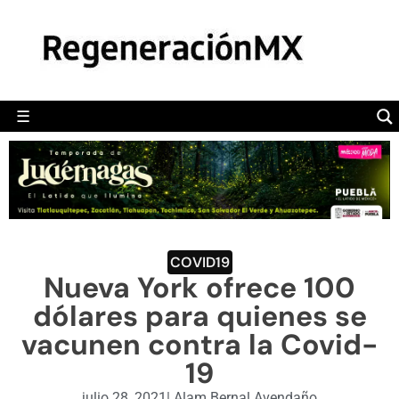
MÉXICO
POLÍTICA
MUNDO
☰
RegeneraciónMX
Sitio de noticias libre e independiente
CAMALEÓN
OPINIÓN
DEPORTES
ENGLISH SECTION
COVID19
Nueva York ofrece 100
VIDEOS
dólares para quienes se
vacunen contra la Covid-
19
julio 28, 2021
|
Alam Bernal Avendaño