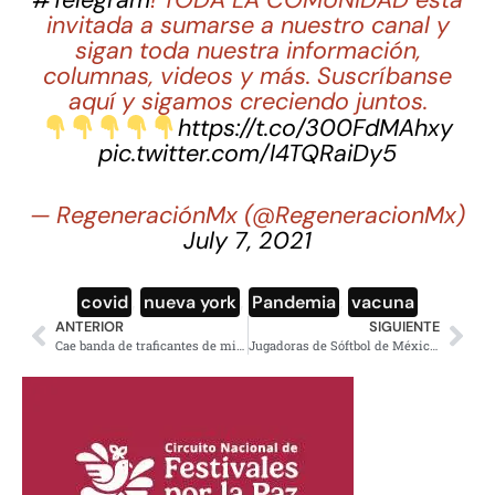
#Telegram
! TODA LA COMUNIDAD está
invitada a sumarse a nuestro canal y
sigan toda nuestra información,
columnas, videos y más. Suscríbanse
aquí y sigamos creciendo juntos.
https://t.co/300FdMAhxy
pic.twitter.com/I4TQRaiDy5
— RegeneraciónMx (@RegeneracionMx)
July 7, 2021
covid
,
nueva york
,
Pandemia
,
vacuna
ANTERIOR
SIGUIENTE
Cae banda de traficantes de migrantes en Mexicali
Jugadoras de Sóftbol de México tiran sus uniformes a la basura; serán sancionadas