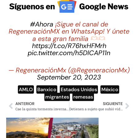
#Ahora
¡Sigue el canal de
RegeneraciónMX en WhatsApp! Y únete
a esta gran familia
https://t.co/R76hxHFMrh
pic.twitter.com/h5DlCAP11n
— RegeneraciónMx (@RegeneracionMx)
September 20, 2023
AMLO
,
Banxico
,
Estados Unidos
,
México
,
migrantes
,
remesas
ANTERIOR
SIGUIENTE
Cae la quinta tormenta invernal, entra por noroeste de México
Detienen a sujeto que subió video mostrando a su padre decapitado