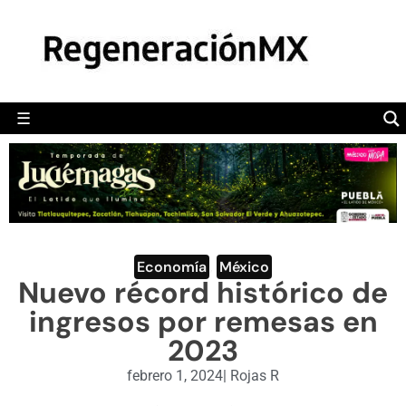
MÉXICO
POLÍTICA
MUNDO
☰
RegeneraciónMX
Sitio de noticias libre e independiente
CAMALEÓN
OPINIÓN
DEPORTES
ENGLISH SECTION
Economía
,
México
Nuevo récord histórico de
VIDEOS
ingresos por remesas en
2023
febrero 1, 2024
|
Rojas R