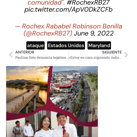
comunidad".
#RochexRB27
pic.twitter.com/ApV0DkZCFb
— Rochex Rababel Robinson Bonilla
(@RochexRB27)
June 9, 2022
ataque
,
Estados Unidos
,
Maryland
ANTERIOR
SIGUIENTE
Paulina Goto denuncia legalmente a chofer de Uber por intento de secuestro
«Estoy en casa siguiendo indicaciones»; Zoé Robledo se contagia de Covid por segunda vez