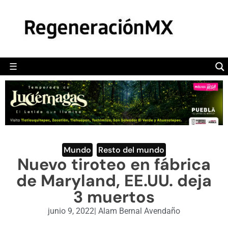
MÉXICO
POLÍTICA
MUNDO
☰
RegeneraciónMX
Sitio de noticias libre e independiente
CAMALEÓN
OPINIÓN
DEPORTES
ENGLISH SECTION
Mundo
,
Resto del mundo
Nuevo tiroteo en fábrica
VIDEOS
de Maryland, EE.UU. deja
3 muertos
junio 9, 2022
|
Alam Bernal Avendaño