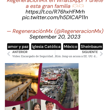
RegeneraciónMX en WhatsApp! Y únete
a esta gran familia
https://t.co/R76hxHFMrh
pic.twitter.com/h5DlCAP11n
— RegeneraciónMx (@RegeneracionMx)
September 20, 2023
amor y paz
,
Iglesia Católica
,
México
,
Sheinbaum
ANTERIOR
SIGUIENTE
Video: Encargado de Seguridad de Texcaltitlán se suicida para evitar su aprehensión
Kim Jong-un acusa a EE. UU. de aumentar riesgo de guerra nuclear