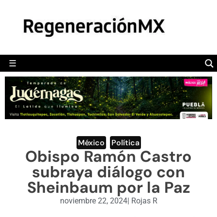
MÉXICO
POLÍTICA
MUNDO
☰
RegeneraciónMX
Sitio de noticias libre e independiente
CAMALEÓN
OPINIÓN
DEPORTES
ENGLISH SECTION
México
,
Política
Obispo Ramón Castro
VIDEOS
subraya diálogo con
Sheinbaum por la Paz
noviembre 22, 2024
|
Rojas R