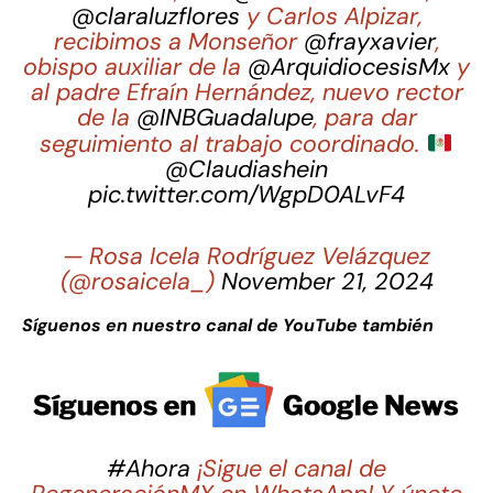
@claraluzflores
y Carlos Alpizar,
recibimos a Monseñor
@frayxavier
,
obispo auxiliar de la
@ArquidiocesisMx
y
al padre Efraín Hernández, nuevo rector
de la
@INBGuadalupe
, para dar
seguimiento al trabajo coordinado.
@Claudiashein
pic.twitter.com/WgpD0ALvF4
— Rosa Icela Rodríguez Velázquez
(@rosaicela_)
November 21, 2024
Síguenos en nuestro canal de YouTube también
#Ahora
¡Sigue el canal de