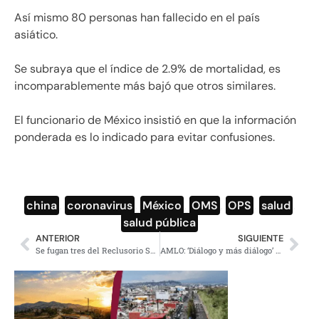
Así mismo 80 personas han fallecido en el país
asiático.
Se subraya que el índice de 2.9% de mortalidad, es
incomparablemente más bajó que otros similares.
El funcionario de México insistió en que la información
ponderada es lo indicado para evitar confusiones.
china
,
coronavirus
,
México
,
OMS
,
OPS
,
salud
,
salud pública
ANTERIOR
SIGUIENTE
Se fugan tres del Reclusorio Sur, todos con solicitud de extradición
AMLO: ‘Diálogo y más diálogo’ en el conflicto de Notimex