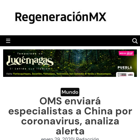
MÉXICO
POLÍTICA
MUNDO
☰
RegeneraciónMX
Sitio de noticias libre e independiente
CAMALEÓN
OPINIÓN
DEPORTES
ENGLISH SECTION
Mundo
OMS enviará
VIDEOS
especialistas a China por
coronavirus, analiza
alerta
enero 29, 2020
|
Redacción