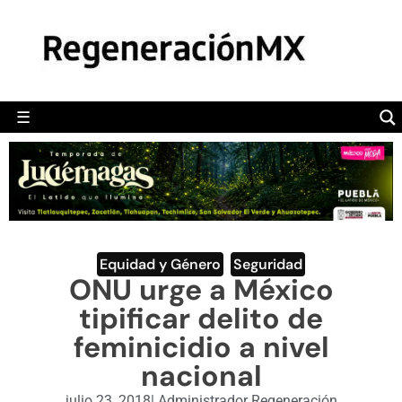
MÉXICO
POLÍTICA
MUNDO
☰
RegeneraciónMX
Sitio de noticias libre e independiente
CAMALEÓN
OPINIÓN
DEPORTES
ENGLISH SECTION
Equidad y Género
,
Seguridad
ONU urge a México
VIDEOS
tipificar delito de
feminicidio a nivel
nacional
julio 23, 2018
|
Administrador Regeneración