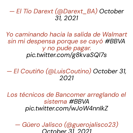
— El Tío Darext (@Darext_BA)
October
31, 2021
Yo caminando hacia la salida de Walmart
sin mi despensa porque se cayó
#BBVA
y no pude pagar.
pic.twitter.com/g8kvaSQl7s
— El Coutiño (@LuisCoutino)
October 31,
2021
Los técnicos de Bancomer arreglando el
sistema
#BBVA
pic.twitter.com/wJoW4nnIkZ
— Güero Jalisco (@guerojalisco23)
October 31, 2021