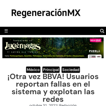
MÉXICO
POLÍTICA
MUNDO
☰
RegeneraciónMX
Sitio de noticias libre e independiente
CAMALEÓN
OPINIÓN
DEPORTES
ENGLISH SECTION
México
,
Principal
,
Sociedad
¡Otra vez BBVA! Usuarios
VIDEOS
reportan fallas en el
sistema y explotan las
redes
octubre 31, 2021
|
Redacción