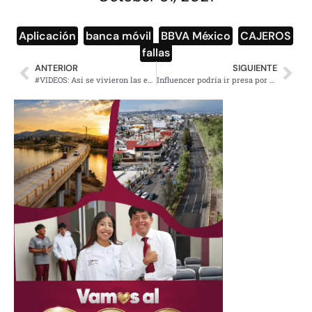
Aplicación
,
banca móvil
,
BBVA México
,
CAJEROS
,
fallas
ANTERIOR
SIGUIENTE
#VIDEOS: Así se vivieron las explosiones en Puebla por toma clandestina
Influencer podría ir presa por ayudar a su madre a fugarse de la cárcel