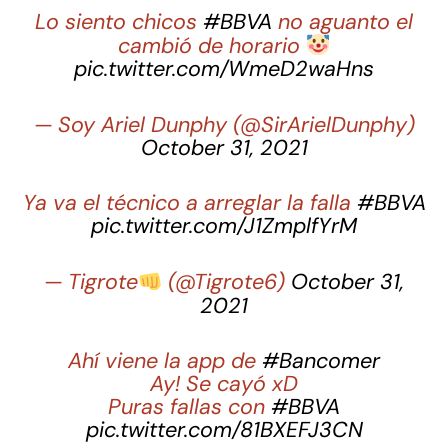
Lo siento chicos
#BBVA
no aguanto el
cambió de horario
pic.twitter.com/WmeD2waHns
— Soy Ariel Dunphy (@SirArielDunphy)
October 31, 2021
Ya va el técnico a arreglar la falla
#BBVA
pic.twitter.com/J1ZmplfYrM
— Tigrote
(@Tigrote6)
October 31,
2021
Ahí viene la app de
#Bancomer
Ay! Se cayó xD
Puras fallas con
#BBVA
pic.twitter.com/81BXEFJ3CN