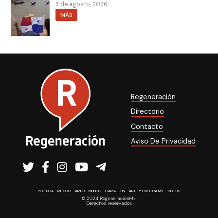
3 de agosto, 2026
MÁS
Regeneración
Directorio
Contacto
Aviso De Privacidad
POLÍTICA
MÉXICO
AMLO
MUNDO
CAMALEÓN
ARTE Y CULTURA MX
VIDEOS
© 2024 RegeneraciónMx
Derechos reservados