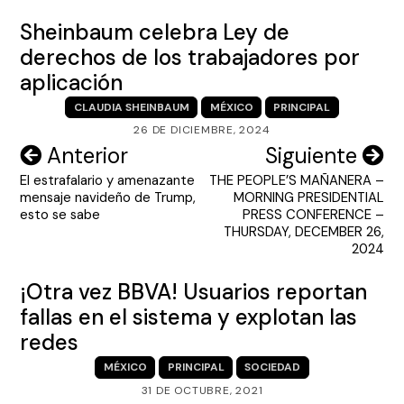
Sheinbaum celebra Ley de
derechos de los trabajadores por
aplicación
CLAUDIA SHEINBAUM
MÉXICO
PRINCIPAL
26 DE DICIEMBRE, 2024
Navegación
Anterior
Siguiente
El estrafalario y amenazante
THE PEOPLE’S MAÑANERA –
de
mensaje navideño de Trump,
MORNING PRESIDENTIAL
entradas
esto se sabe
PRESS CONFERENCE –
THURSDAY, DECEMBER 26,
2024
¡Otra vez BBVA! Usuarios reportan
fallas en el sistema y explotan las
redes
MÉXICO
PRINCIPAL
SOCIEDAD
31 DE OCTUBRE, 2021