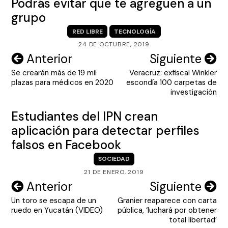
Podrás evitar que te agreguen a un
grupo
RED LIBRE
TECNOLOGÍA
24 DE OCTUBRE, 2019
Navegación
Anterior
Siguiente
Se crearán más de 19 mil
Veracruz: exfiscal Winkler
de
plazas para médicos en 2020
escondía 100 carpetas de
entradas
investigación
Estudiantes del IPN crean
aplicación para detectar perfiles
falsos en Facebook
SOCIEDAD
21 DE ENERO, 2019
Navegación
Anterior
Siguiente
Un toro se escapa de un
Granier reaparece con carta
de
ruedo en Yucatán (VIDEO)
pública, ‘luchará por obtener
entradas
total libertad’