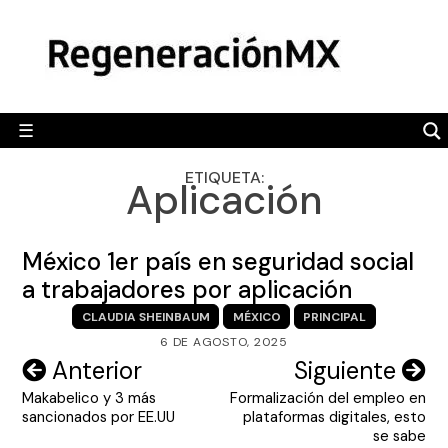
Skip
MÉXICO
to
content
POLÍTICA
MUNDO
☰
RegeneraciónMX
Sitio de noticias libre e independiente
CAMALEÓN
ETIQUETA:
Aplicación
OPINIÓN
DEPORTES
México 1er país en seguridad social
ENGLISH SECTION
a trabajadores por aplicación
CLAUDIA SHEINBAUM
MÉXICO
PRINCIPAL
VIDEOS
6 DE AGOSTO, 2025
Navegación
Anterior
Siguiente
Makabelico y 3 más
Formalización del empleo en
de
sancionados por EE.UU
plataformas digitales, esto
entradas
se sabe