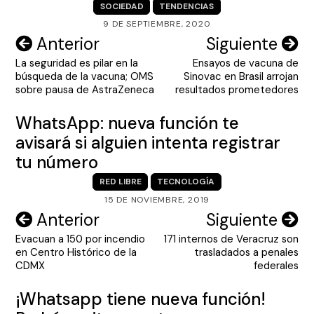
SOCIEDAD
TENDENCIAS
9 DE SEPTIEMBRE, 2020
Navegación
Anterior
Siguiente
La seguridad es pilar en la
Ensayos de vacuna de
de
búsqueda de la vacuna; OMS
Sinovac en Brasil arrojan
entradas
sobre pausa de AstraZeneca
resultados prometedores
WhatsApp: nueva función te
avisará si alguien intenta registrar
tu número
RED LIBRE
TECNOLOGÍA
15 DE NOVIEMBRE, 2019
Navegación
Anterior
Siguiente
Evacuan a 150 por incendio
171 internos de Veracruz son
de
en Centro Histórico de la
trasladados a penales
entradas
CDMX
federales
¡Whatsapp tiene nueva función!