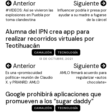
Navegación
Anterior
Siguiente
#VIDEOS: Así se vivieron las
Influencer podría ir presa por
de
explosiones en Puebla por
ayudar a su madre a fugarse
entradas
toma clandestina
de la cárcel
Alumna del IPN crea app para
realizar recorridos virtuales por
Teotihuacán
CAMALEÓN
TECNOLOGÍA
13 DE OCTUBRE, 2021
Navegación
Anterior
Siguiente
Es una «promiscuidad
AMLO firmará acuerdo para
de
política» reunión de Claudio
regularizar «autos
entradas
X. y PRIANRD: AMLO
chocolate»
Google prohibirá aplicaciones que
promueven a los “sugar daddy”
CAMALEÓN
TECNOLOGÍA