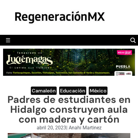
MÉXICO
POLÍTICA
MUNDO
☰
RegeneraciónMX
Sitio de noticias libre e independiente
CAMALEÓN
OPINIÓN
DEPORTES
ENGLISH SECTION
Camaleón
,
Educación
,
México
Padres de estudiantes en
VIDEOS
Hidalgo construyen aula
con madera y cartón
abril 20, 2023
|
Anahi Martinez