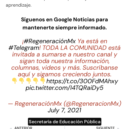
aprendizaje.
Síguenos en Google Noticias para
mantenerte siempre informado.
¡
#RegeneraciónMx
Ya está en
#Telegram
! TODA LA COMUNIDAD está
invitada a sumarse a nuestro canal y
sigan toda nuestra información,
columnas, videos y más. Suscríbanse
aquí y sigamos creciendo juntos.
https://t.co/300FdMAhxy
pic.twitter.com/I4TQRaiDy5
— RegeneraciónMx (@RegeneracionMx)
July 7, 2021
Secretaría de Educación Pública
ANTERIOR
SIGUIENTE