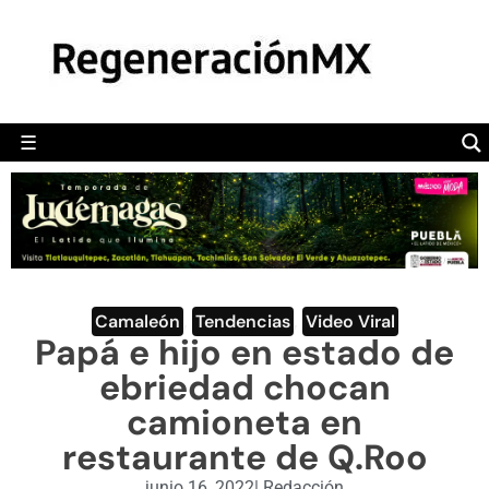
MÉXICO
POLÍTICA
MUNDO
☰
RegeneraciónMX
Sitio de noticias libre e independiente
CAMALEÓN
OPINIÓN
DEPORTES
ENGLISH SECTION
Camaleón
,
Tendencias
,
Video Viral
Papá e hijo en estado de
VIDEOS
ebriedad chocan
camioneta en
restaurante de Q.Roo
junio 16, 2022
|
Redacción