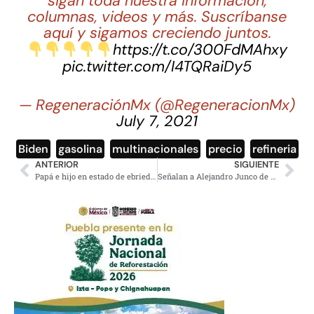
sigan toda nuestra información,
columnas, videos y más. Suscríbanse
aquí y sigamos creciendo juntos.
https://t.co/300FdMAhxy
pic.twitter.com/I4TQRaiDy5
— RegeneraciónMx (@RegeneracionMx)
July 7, 2021
Biden
,
gasolina
,
multinacionales
,
precio
,
refineria
ANTERIOR
SIGUIENTE
Papá e hijo en estado de ebriedad chocan camioneta en restaurante de Q.Roo
Señalan a Alejandro Junco de Grupo Reforma por huachicoleo de agua