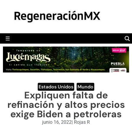
MÉXICO
POLÍTICA
MUNDO
☰
RegeneraciónMX
Sitio de noticias libre e independiente
CAMALEÓN
OPINIÓN
DEPORTES
ENGLISH SECTION
Estados Unidos
,
Mundo
Expliquen falta de
VIDEOS
refinación y altos precios
exige Biden a petroleras
junio 16, 2022
|
Rojas R