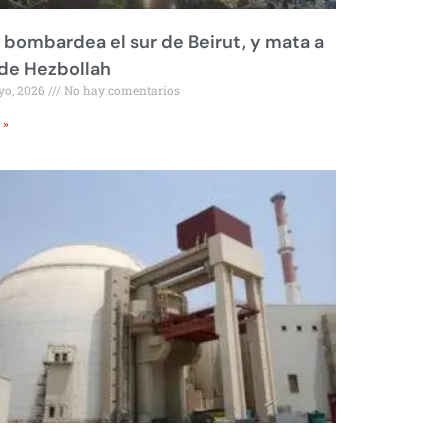
l bombardea el sur de Beirut, y mata a
 de Hezbollah
yo, 2026
No hay comentarios
 »