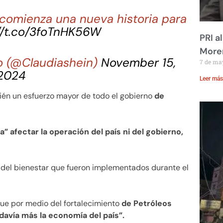
 comienza una nueva historia para
://t.co/3foTnHK56W
PRI a
Moren
o (@Claudiashein)
November 15,
7 de ma
2024
Leer más
én un esfuerzo mayor de todo el gobierno
de
a” afectar la operación del país ni del gobierno,
 del bienestar que fueron implementados durante el
que por medio del fortalecimiento
de Petróleos
avía más la economía del país”.