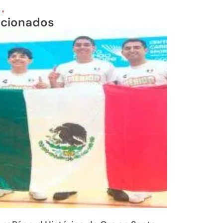
 »
acionados