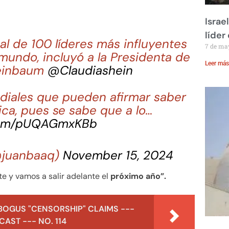
Israe
líder
ial de 100 líderes más influyentes
7 de ma
mundo, incluyó a la Presidenta de
Leer más
heinbaum
@Claudiashein
ndiales que pueden afirmar saber
tica, pues se sabe que a lo…
.com/pUQAGmxKBb
@juanbaaq)
November 15, 2024
te y vamos a salir adelante el
próximo año”.
BOGUS "CENSORSHIP" CLAIMS ---
AST --- NO. 114