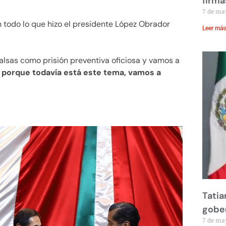
firma
7 de ma
n todo lo que hizo el presidente López Obrador
Leer más
falsas como prisión preventiva oficiosa y vamos a
 porque todavía está este tema, vamos a
Tatia
gobe
7 de ma