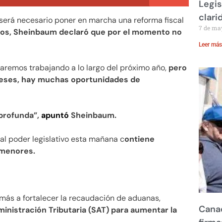
Legis
clari
será necesario poner en marcha una reforma fiscal
7 de ma
sos, Sheinbaum declaró que por el momento no
Leer más
taremos trabajando a lo largo del próximo año,
pero
meses, hay muchas oportunidades de
profunda”,
apuntó
Sheinbaum.
al poder legislativo esta mañana c
ontiene
, menores.
más a fortalecer la recaudación de aduanas,
Canad
ministración Tributaria (SAT) para aumentar la