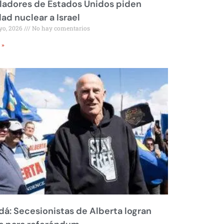
ladores de Estados Unidos piden
dad nuclear a Israel
yo, 2026
No hay comentarios
 »
á: Secesionistas de Alberta logran